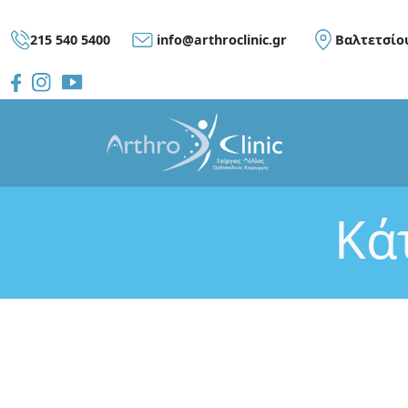
215 540 5400
info@arthroclinic.gr
Bαλτετσίο
Κά